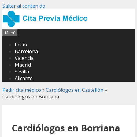
Saltar al contenido
Menú
Inicio
Barcelona
Valencia
Madrid
Sevilla
Alicante
Pedir cita médico
»
Cardiólogos en Castellón
»
Cardiólogos en Borriana
Cardiólogos en Borriana