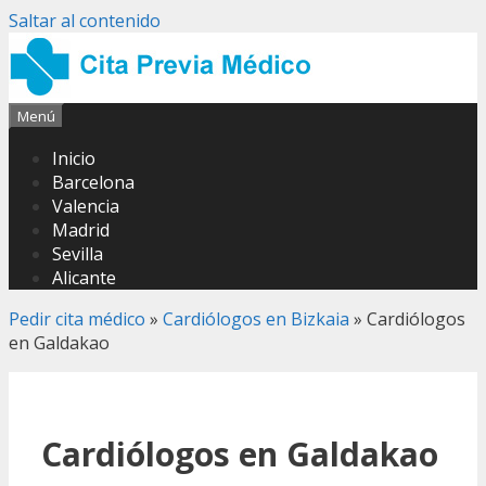
Saltar al contenido
Menú
Inicio
Barcelona
Valencia
Madrid
Sevilla
Alicante
Pedir cita médico
»
Cardiólogos en Bizkaia
»
Cardiólogos
en Galdakao
Cardiólogos en Galdakao