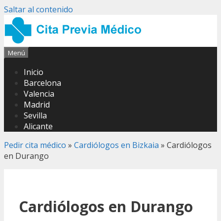
Saltar al contenido
Menú
Inicio
Barcelona
Valencia
Madrid
Sevilla
Alicante
Pedir cita médico
»
Cardiólogos en Bizkaia
»
Cardiólogos
en Durango
Cardiólogos en Durango