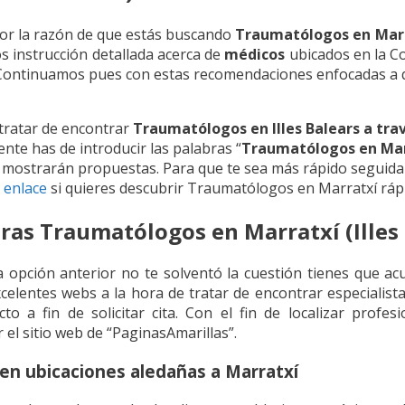
or la razón de que estás buscando
Traumatólogos en Mar
os instrucción detallada acerca de
médicos
ubicados en la C
). Continuamos pues con estas recomendaciones enfocadas a
 tratar de encontrar
Traumatólogos en Illes Balears a tra
nte has de introducir las palabras “
Traumatólogos en Mar
e mostrarán propuestas. Para que te sea más rápido seguid
 enlace
si quieres descubrir Traumatólogos en Marratxí rá
as Traumatólogos en Marratxí (Illes 
a opción anterior no te solventó la cuestión tienes que a
xcelentes webs a la hora de tratar de encontrar especialis
to a fin de solicitar cita. Con el fin de localizar profes
el sitio web de “PaginasAmarillas”.
n ubicaciones aledañas a Marratxí