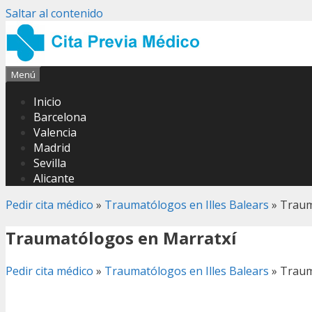
Saltar al contenido
Menú
Inicio
Barcelona
Valencia
Madrid
Sevilla
Alicante
Pedir cita médico
»
Traumatólogos en Illes Balears
»
Traum
Traumatólogos en Marratxí
Pedir cita médico
»
Traumatólogos en Illes Balears
»
Traum