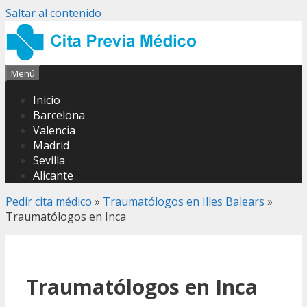
Saltar al contenido
Menú
Inicio
Barcelona
Valencia
Madrid
Sevilla
Alicante
Pedir cita médico
»
Traumatólogos en Illes Balears
»
Traumatólogos en Inca
Traumatólogos en Inca