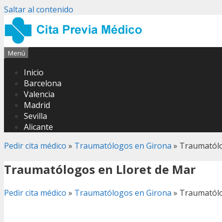
Saltar al contenido
Menú
Inicio
Barcelona
Valencia
Madrid
Sevilla
Alicante
Pedir cita médico
»
Traumatólogos en Girona
»
Traumatólo
Traumatólogos en Lloret de Mar
Pedir cita médico
»
Traumatólogos en Girona
»
Traumatólo