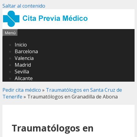
Saltar al contenido
Menú
Inicio
Barcelona
Valencia
Madrid
Sevilla
Alicante
Pedir cita médico
»
Traumatólogos en Santa Cruz de
Tenerife
»
Traumatólogos en Granadilla de Abona
Traumatólogos en