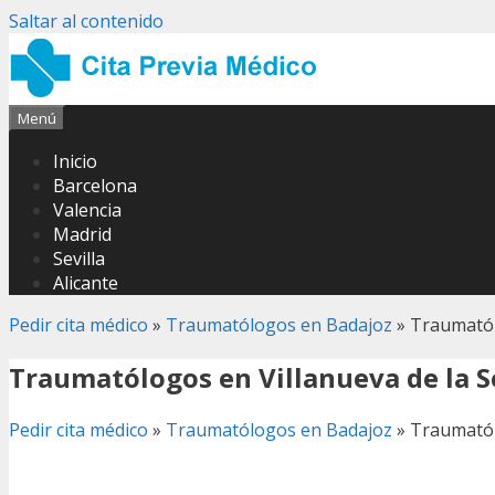
Saltar al contenido
Menú
Inicio
Barcelona
Valencia
Madrid
Sevilla
Alicante
Pedir cita médico
»
Traumatólogos en Badajoz
»
Traumatól
Traumatólogos en Villanueva de la 
Pedir cita médico
»
Traumatólogos en Badajoz
»
Traumatól