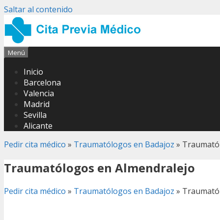
Saltar al contenido
Menú
Inicio
Barcelona
Valencia
Madrid
Sevilla
Alicante
Pedir cita médico
»
Traumatólogos en Badajoz
»
Traumatól
Traumatólogos en Almendralejo
Pedir cita médico
»
Traumatólogos en Badajoz
»
Traumatól