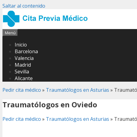
Saltar al contenido
Menú
Inicio
Barcelona
Valencia
Madrid
Sevilla
Alicante
Pedir cita médico
»
Traumatólogos en Asturias
»
Traumató
Traumatólogos en Oviedo
Pedir cita médico
»
Traumatólogos en Asturias
»
Traumató