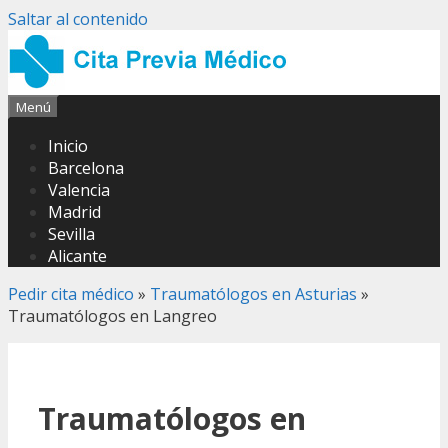
Saltar al contenido
Menú
Inicio
Barcelona
Valencia
Madrid
Sevilla
Alicante
Pedir cita médico
»
Traumatólogos en Asturias
»
Traumatólogos en Langreo
Traumatólogos en