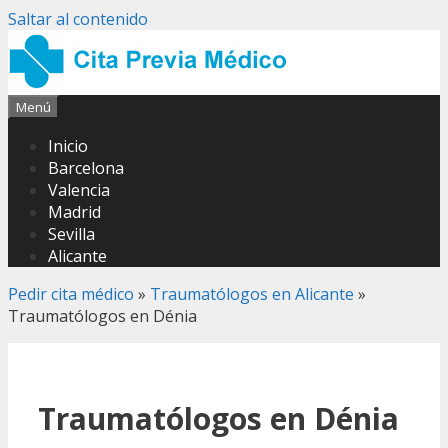
Saltar al contenido
Menú
Inicio
Barcelona
Valencia
Madrid
Sevilla
Alicante
Pedir cita médico
»
Traumatólogos en Alicante
»
Traumatólogos en Dénia
Traumatólogos en Dénia