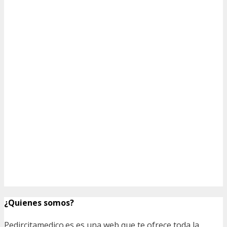
¿Quienes somos?
Pedircitamedico.es es una web que te ofrece toda la