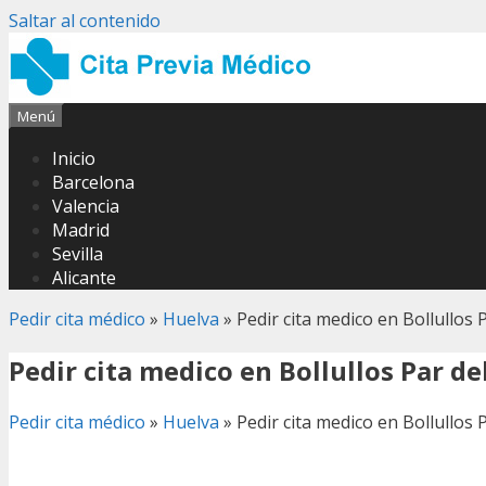
Saltar al contenido
Menú
Inicio
Barcelona
Valencia
Madrid
Sevilla
Alicante
Pedir cita médico
»
Huelva
»
Pedir cita medico en Bollullos
Pedir cita medico en Bollullos Par d
Pedir cita médico
»
Huelva
»
Pedir cita medico en Bollullos