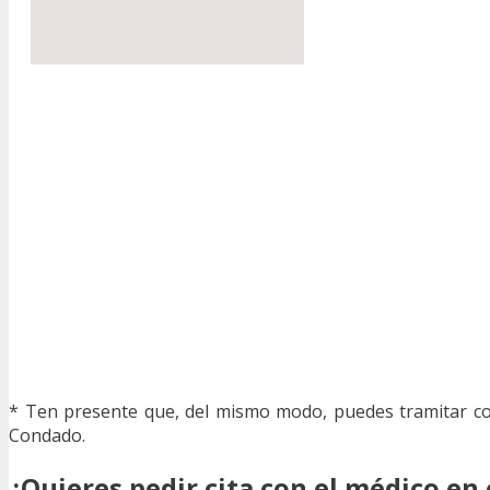
* Ten presente que, del mismo modo, puedes tramitar cons
Condado.
¿Quieres pedir cita con el médico en