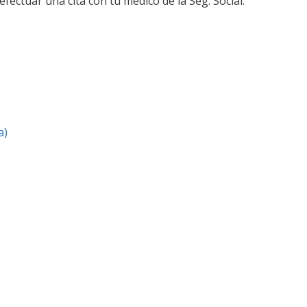
efectuar una cita con tu médico de la Seg. Social.
a)