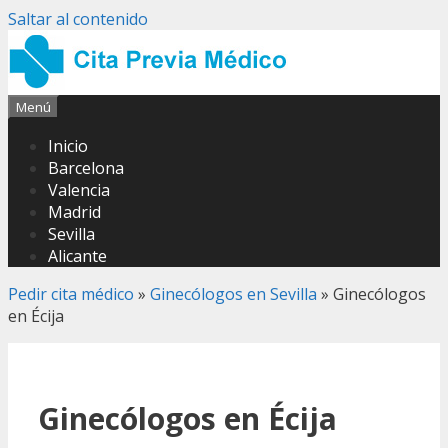
Saltar al contenido
Menú
Inicio
Barcelona
Valencia
Madrid
Sevilla
Alicante
Pedir cita médico
»
Ginecólogos en Sevilla
»
Ginecólogos
en Écija
Ginecólogos en Écija