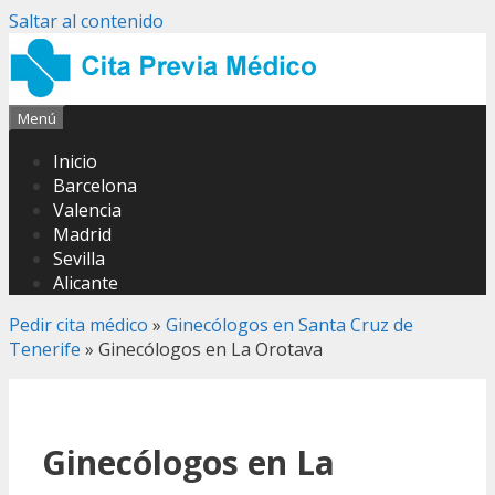
Saltar al contenido
Menú
Inicio
Barcelona
Valencia
Madrid
Sevilla
Alicante
Pedir cita médico
»
Ginecólogos en Santa Cruz de
Tenerife
»
Ginecólogos en La Orotava
Ginecólogos en La