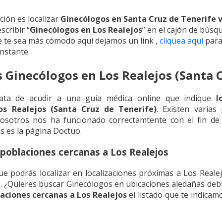
ión es localizar
Ginecólogos en Santa Cruz de Tenerife 
scribir “
Ginecólogos en Los Realejos
” en el cajón de búsq
e te sea más cómodo aquí dejamos un link ,
cliquea aquí
para
nstante.
s Ginecólogos en Los Realejos (Santa 
trata de acudir a una guía médica online que indique
l
os Realejos (Santa Cruz de Tenerife)
. Existen varias 
osotros nos ha funcionado correctamtente con el fin de lo
s es la página Doctuo.
poblaciones cercanas a Los Realejos
podrás localizar en localizaciones próximas a Los Realejo
 ¿Quieres buscar Ginecólogos en ubicaciones aledañas debi
aciones cercanas a Los Realejos
el listado que te indicamo