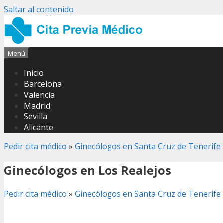
Saltar al contenido
Menú
Inicio
Barcelona
Valencia
Madrid
Sevilla
Alicante
Pedir cita médico
»
Ginecólogos en Santa Cruz de Tenerife
Ginecólogos en Los Realejos
Pedir cita médico
»
Ginecólogos en Santa Cruz de Tenerife