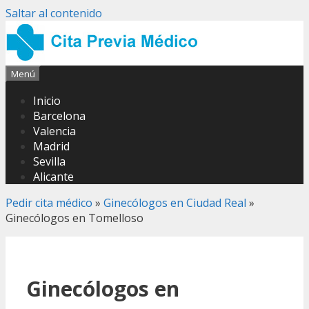
Saltar al contenido
Menú
Inicio
Barcelona
Valencia
Madrid
Sevilla
Alicante
Pedir cita médico
»
Ginecólogos en Ciudad Real
»
Ginecólogos en Tomelloso
Ginecólogos en