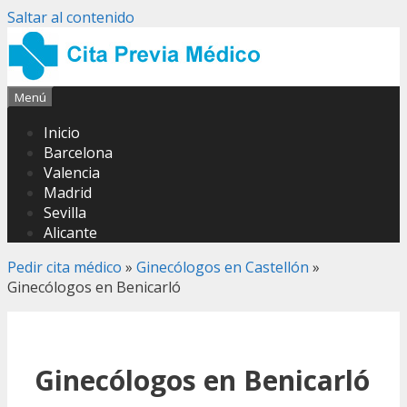
Saltar al contenido
Menú
Inicio
Barcelona
Valencia
Madrid
Sevilla
Alicante
Pedir cita médico
»
Ginecólogos en Castellón
»
Ginecólogos en Benicarló
Ginecólogos en Benicarló