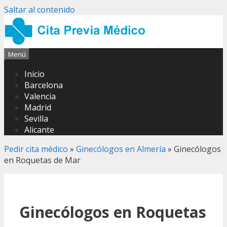
Saltar al contenido
Menú
Inicio
Barcelona
Valencia
Madrid
Sevilla
Alicante
Pedir cita médico
»
Ginecólogos en Almería
»
Ginecólogos
en Roquetas de Mar
Ginecólogos en Roquetas