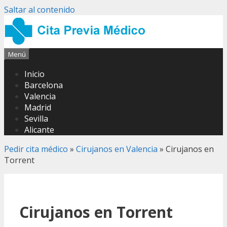
Saltar al contenido
Menú
Inicio
Barcelona
Valencia
Madrid
Sevilla
Alicante
Pedir cita médico
»
Cirujanos en Valencia
»
Cirujanos en
Torrent
Cirujanos en Torrent