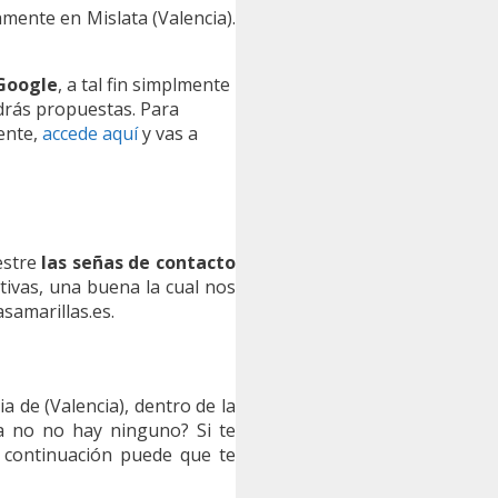
amente en Mislata (Valencia).
 Google
, a tal fin simplmente
drás propuestas. Para
ente,
accede aquí
y vas a
estre
las señas de contacto
tivas, una buena la cual nos
samarillas.es.
 de (Valencia), dentro de la
a no no hay ninguno? Si te
 continuación puede que te