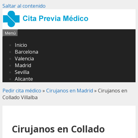
Saltar al contenido
Menú
Inicio
Barcelona
Valencia
Madrid
Sevilla
Alicante
Pedir cita médico
»
Cirujanos en Madrid
»
Cirujanos en
Collado Villalba
Cirujanos en Collado