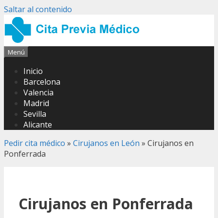
Saltar al contenido
Menú
Inicio
Barcelona
Valencia
Madrid
Sevilla
Alicante
Pedir cita médico
»
Cirujanos en León
»
Cirujanos en
Ponferrada
Cirujanos en Ponferrada