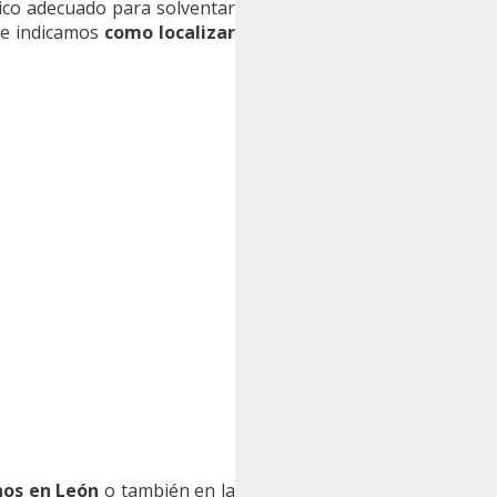
dico adecuado para solventar
te indicamos
como localizar
nos en León
o también en la