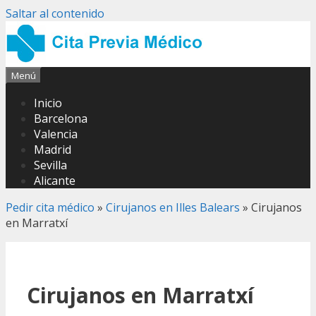
Saltar al contenido
Menú
Inicio
Barcelona
Valencia
Madrid
Sevilla
Alicante
Pedir cita médico
»
Cirujanos en Illes Balears
»
Cirujanos
en Marratxí
Cirujanos en Marratxí