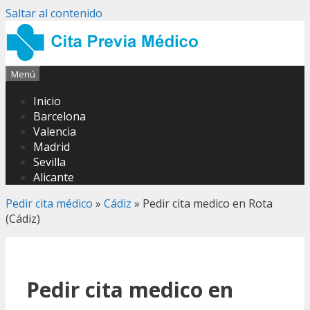
Saltar al contenido
Menú
Inicio
Barcelona
Valencia
Madrid
Sevilla
Alicante
Pedir cita médico
»
Cádiz
»
Pedir cita medico en Rota
(Cádiz)
Pedir cita medico en