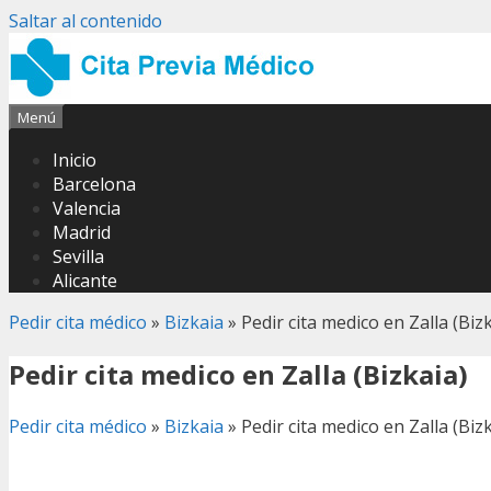
Saltar al contenido
Menú
Inicio
Barcelona
Valencia
Madrid
Sevilla
Alicante
Pedir cita médico
»
Bizkaia
»
Pedir cita medico en Zalla (Biz
Pedir cita medico en Zalla (Bizkaia)
Pedir cita médico
»
Bizkaia
»
Pedir cita medico en Zalla (Biz