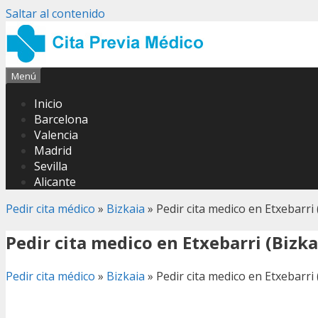
Saltar al contenido
Menú
Inicio
Barcelona
Valencia
Madrid
Sevilla
Alicante
Pedir cita médico
»
Bizkaia
»
Pedir cita medico en Etxebarri 
Pedir cita medico en Etxebarri (Bizka
Pedir cita médico
»
Bizkaia
»
Pedir cita medico en Etxebarri 