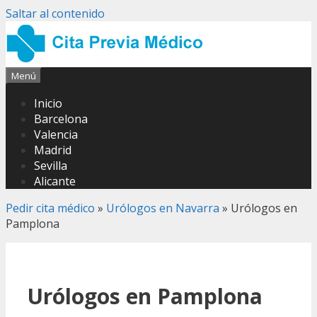
Saltar al contenido
Menú
Inicio
Barcelona
Valencia
Madrid
Sevilla
Alicante
Pedir cita médico
»
Urólogos en Navarra
»
Urólogos en
Pamplona
Urólogos en Pamplona