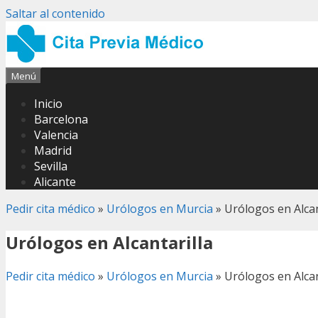
Saltar al contenido
Menú
Inicio
Barcelona
Valencia
Madrid
Sevilla
Alicante
Pedir cita médico
»
Urólogos en Murcia
»
Urólogos en Alcan
Urólogos en Alcantarilla
Pedir cita médico
»
Urólogos en Murcia
»
Urólogos en Alcan