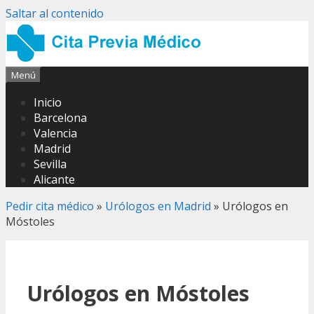
Saltar al contenido
Menú
Inicio
Barcelona
Valencia
Madrid
Sevilla
Alicante
Pedir cita médico
»
Urólogos en Madrid
»
Urólogos en
Móstoles
Urólogos en Móstoles