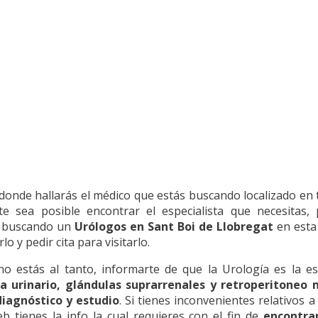
donde hallarás el médico que estás buscando localizado en t
 sea posible encontrar el especialista que necesitas
as buscando un
Urólogos en Sant Boi de Llobregat
en esta 
o y pedir cita para visitarlo.
 no estás al tanto, informarte de que la Urología es la 
a urinario, glándulas suprarrenales y retroperitoneo
iagnóstico y estudio
. Si tienes inconvenientes relativos 
 tienes la info la cual requieres con el fin de
encontra