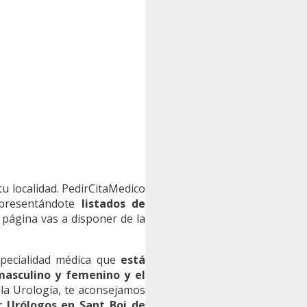
u localidad. PedirCitaMedico
, presentándote
listados de
página vas a disponer de la
especialidad médica que
está
 masculino y femenino y el
a la Urología, te aconsejamos
r Urólogos en Sant Boi de