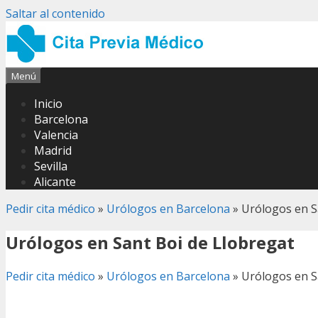
Saltar al contenido
Menú
Inicio
Barcelona
Valencia
Madrid
Sevilla
Alicante
Pedir cita médico
»
Urólogos en Barcelona
»
Urólogos en S
Urólogos en Sant Boi de Llobregat
Pedir cita médico
»
Urólogos en Barcelona
»
Urólogos en S