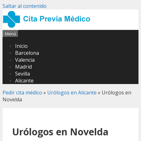
Saltar al contenido
Menú
Inicio
Barcelona
Valencia
Madrid
Sevilla
Alicante
Pedir cita médico
»
Urólogos en Alicante
»
Urólogos en
Novelda
Urólogos en Novelda