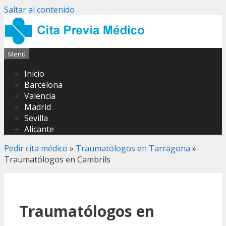
Saltar al contenido
Menú
Inicio
Barcelona
Valencia
Madrid
Sevilla
Alicante
Pedir cita médico
»
Traumatólogos en Tarragona
»
Traumatólogos en Cambrils
Traumatólogos en