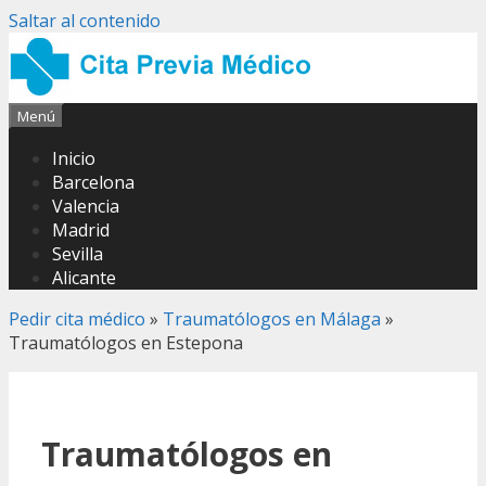
Saltar al contenido
Menú
Inicio
Barcelona
Valencia
Madrid
Sevilla
Alicante
Pedir cita médico
»
Traumatólogos en Málaga
»
Traumatólogos en Estepona
Traumatólogos en