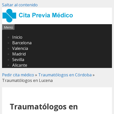
Saltar al contenido
Menú
Inicio
Barcelona
Valencia
Madrid
Sevilla
Alicante
Pedir cita médico
»
Traumatólogos en Córdoba
»
Traumatólogos en Lucena
Traumatólogos en