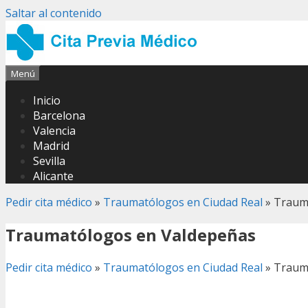
Saltar al contenido
Menú
Inicio
Barcelona
Valencia
Madrid
Sevilla
Alicante
Pedir cita médico
»
Traumatólogos en Ciudad Real
»
Traum
Traumatólogos en Valdepeñas
Pedir cita médico
»
Traumatólogos en Ciudad Real
»
Traum