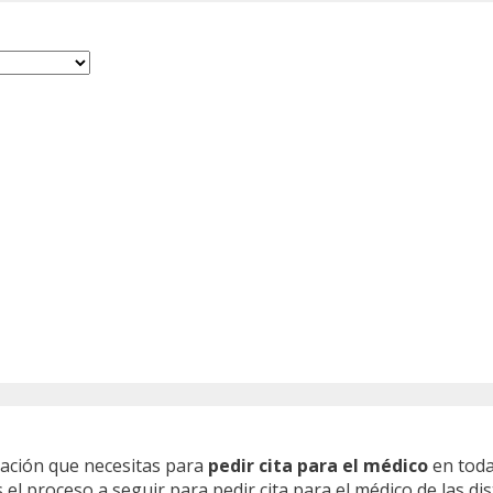
mación que necesitas para
pedir cita para el médico
en toda
l proceso a seguir para pedir cita para el médico de las dis