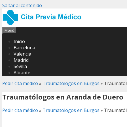
Saltar al contenido
Menú
Inicio
Barcelona
Valencia
Madrid
Sevilla
Alicante
Pedir cita médico
»
Traumatólogos en Burgos
»
Traumatól
Traumatólogos en Aranda de Duero
Pedir cita médico
»
Traumatólogos en Burgos
»
Traumatól