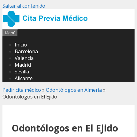
Saltar al contenido
Menú
Inicio
Barcelona
Valencia
Madrid
Sevilla
Alicante
Pedir cita médico
»
Odontólogos en Almería
»
Odontólogos en El Ejido
Odontólogos en El Ejido