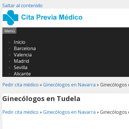
Saltar al contenido
Menú
Inicio
Barcelona
Valencia
Madrid
Sevilla
Alicante
Pedir cita médico
»
Ginecólogos en Navarra
»
Ginecólogos 
Ginecólogos en Tudela
Pedir cita médico
»
Ginecólogos en Navarra
»
Ginecólogos 