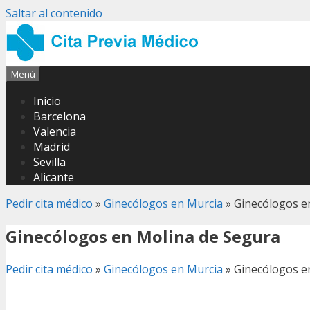
Saltar al contenido
Menú
Inicio
Barcelona
Valencia
Madrid
Sevilla
Alicante
Pedir cita médico
»
Ginecólogos en Murcia
»
Ginecólogos e
Ginecólogos en Molina de Segura
Pedir cita médico
»
Ginecólogos en Murcia
»
Ginecólogos e