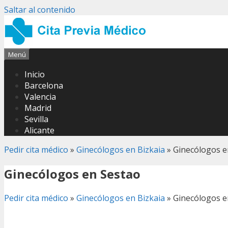
Saltar al contenido
Menú
Inicio
Barcelona
Valencia
Madrid
Sevilla
Alicante
Pedir cita médico
»
Ginecólogos en Bizkaia
»
Ginecólogos e
Ginecólogos en Sestao
Pedir cita médico
»
Ginecólogos en Bizkaia
»
Ginecólogos e