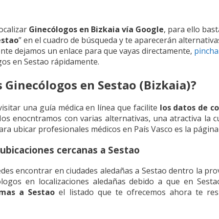
ocalizar
Ginecólogos en Bizkaia vía Google
, para ello bas
estao
” en el cuadro de búsqueda y te aparecerán alternativas
ente dejamos un enlace para que vayas directamente,
pincha
gos en Sestao rápidamente.
s Ginecólogos en Sestao (Bizkaia)?
visitar una guía médica en línea que facilite
los datos de c
Nos enocntramos con varias alternativas, una atractiva la 
ara ubicar profesionales médicos en País Vasco es la página
ubicaciones cercanas a Sestao
edes encontrar en ciudades aledañas a Sestao dentro la prov
ólogos en localizaciones aledañas debido a que en Sest
imas a Sestao
el listado que te ofrecemos ahora te resu