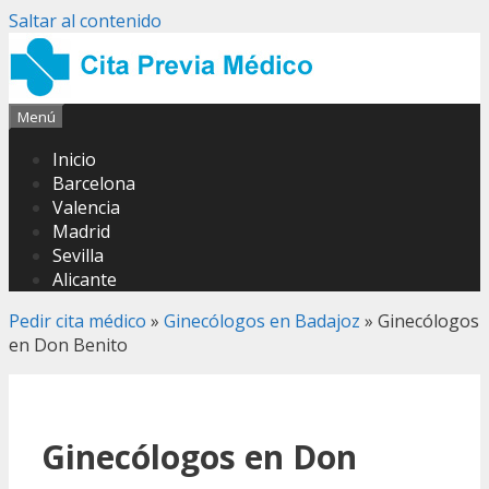
Saltar al contenido
Menú
Inicio
Barcelona
Valencia
Madrid
Sevilla
Alicante
Pedir cita médico
»
Ginecólogos en Badajoz
»
Ginecólogos
en Don Benito
Ginecólogos en Don