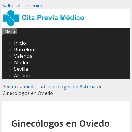
Saltar al contenido
Menú
Inicio
Barcelona
Valencia
Madrid
Sevilla
Alicante
Pedir cita médico
»
Ginecólogos en Asturias
»
Ginecólogos en Oviedo
Ginecólogos en Oviedo