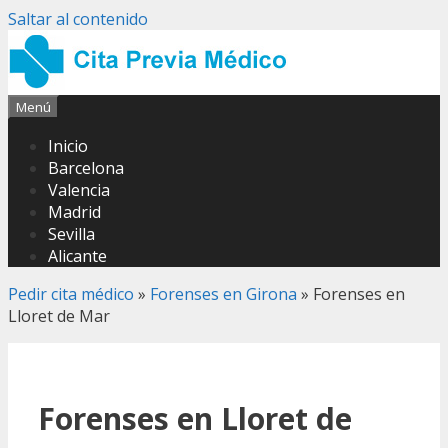
Saltar al contenido
Menú
Inicio
Barcelona
Valencia
Madrid
Sevilla
Alicante
Pedir cita médico
»
Forenses en Girona
»
Forenses en
Lloret de Mar
Forenses en Lloret de