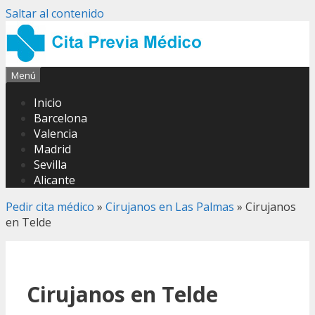
Saltar al contenido
Menú
Inicio
Barcelona
Valencia
Madrid
Sevilla
Alicante
Pedir cita médico
»
Cirujanos en Las Palmas
»
Cirujanos
en Telde
Cirujanos en Telde