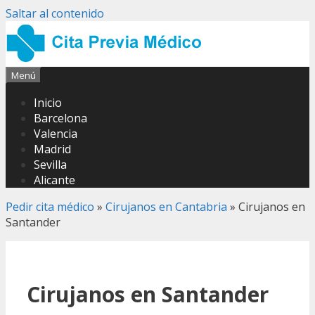
Saltar al contenido
Menú
Inicio
Barcelona
Valencia
Madrid
Sevilla
Alicante
Pedir cita médico
»
Cirujanos en Cantabria
»
Cirujanos en
Santander
Cirujanos en Santander