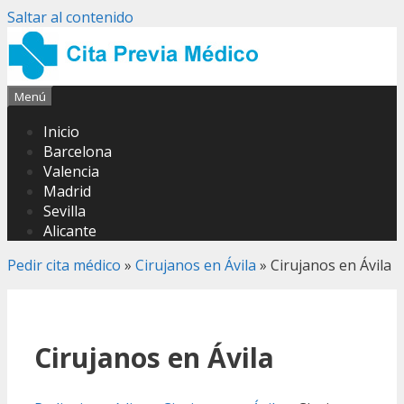
Saltar al contenido
Menú
Inicio
Barcelona
Valencia
Madrid
Sevilla
Alicante
Pedir cita médico
»
Cirujanos en Ávila
»
Cirujanos en Ávila
Cirujanos en Ávila