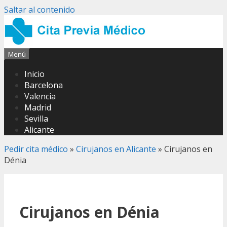
Saltar al contenido
Menú
Inicio
Barcelona
Valencia
Madrid
Sevilla
Alicante
Pedir cita médico
»
Cirujanos en Alicante
»
Cirujanos en
Dénia
Cirujanos en Dénia